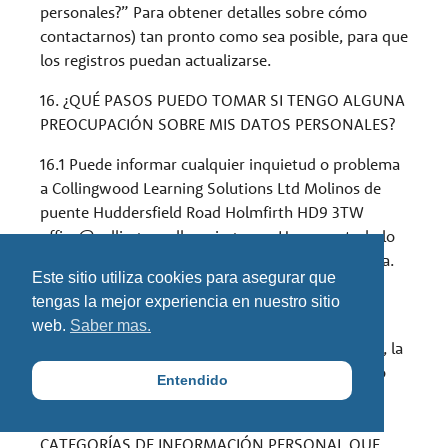
personales?” Para obtener detalles sobre cómo
contactarnos) tan pronto como sea posible, para que
los registros puedan actualizarse.
16. ¿QUÉ PASOS PUEDO TOMAR SI TENGO ALGUNA
PREOCUPACIÓN SOBRE MIS DATOS PERSONALES?
16.1 Puede informar cualquier inquietud o problema
a Collingwood Learning Solutions Ltd Molinos de
puente Huddersfield Road Holmfirth HD9 3TW
office@collingwoodlearning.com
. Haremos todo lo
posible para respaldar la resolución de su consulta.
Este sitio utiliza cookies para asegurar que
16.2 Si después de esto no está satisfecho con
tengas la mejor experiencia en nuestro sitio
nuestra respuesta, tiene derecho a presentar una
web.
Saber mas.
queja formal ante su regulador local (por ejemplo, la
Oficina del Comisionado de Información del Reino
Entendido
Unido en el Reino Unido).
Apendice 1
CATEGORÍAS DE INFORMACIÓN PERSONAL QUE