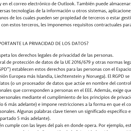
 y en el correo electrónico de Outlook. También puede almacena
ersas tecnologías de la información u otros sistemas, aplicacione
unos de los cuales pueden ser propiedad de terceros o estar gest
con estos terceros, les imponemos requisitos contractuales para
MPORTANTE LA PRIVACIDAD DE LOS DATOS?
speta los derechos legales de privacidad de las personas.
al de protección de datos de la UE 2016/679 y otras normas lega
GPD”) establecen estos derechos para las personas con el Espac
nión Europea más Islandia, Liechtenstein y Noruega). El RGPD se
datos (o un procesador de datos que actúe en nombre del contro
onales que corresponden a personas en el EEE. Además, exige que
personales mediante el cumplimiento de los principios de privac
do 6 más adelante) e impone restricciones a la forma en que el 
rsonales. Algunas palabras clave tienen un significado específico 
apartado 5 más adelante).
 cumple con las leyes del país en donde opera. Por ejemplo, est