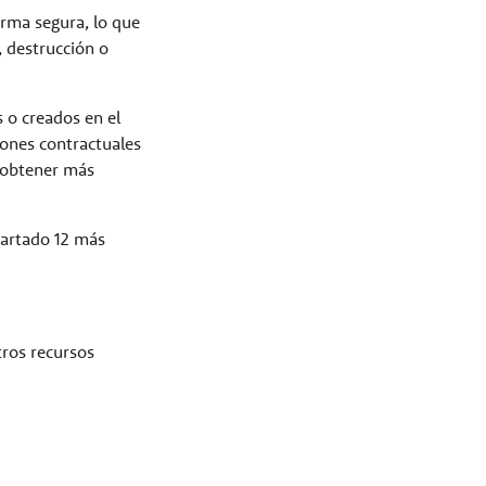
orma segura, lo que
, destrucción o
s o creados en el
ciones contractuales
a obtener más
partado 12 más
tros recursos