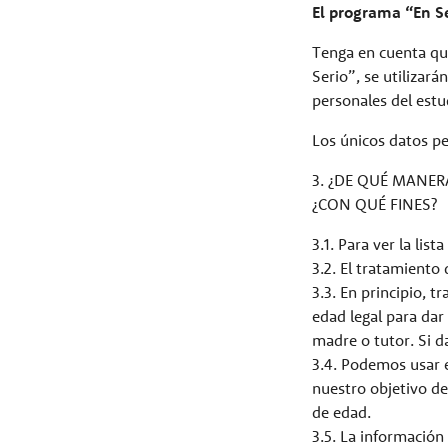
El programa “En S
Tenga en cuenta que
Serio”, se utilizar
personales del estu
Los únicos datos pe
3. ¿DE QUÉ MANE
¿CON QUÉ FINES?
3.1. Para ver la lis
3.2. El tratamiento
3.3. En principio, 
edad legal para dar
madre o tutor. Si d
3.4. Podemos usar e
nuestro objetivo de
de edad.
3.5. La informació