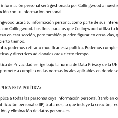
u información personal será gestionada por Collingwood a nuestro
ación con tu información personal.
lingwood usará tu información personal como parte de sus intere
n con Collingwood. Los fines para los que Collingwood utiliza tu 
ican en esta sección, pero también pueden figurar en otras vías,
cierto tiempo.
to, podemos retirar o modificar esta política. Podemos comple
ticas y directrices adicionales cada cierto tiempo.
ítica de Privacidad se rige bajo la norma de Data Privacy de la UE
mpromete a cumplir con las normas locales aplicables en donde se 
APLICA ESTA POLÍTICA?
e aplica a todas las personas cuya información personal (también
ificación personal o IIP) tratamos, lo que incluye la creación, re
ción y eliminación de datos personales.