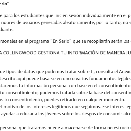
erio”
 para los estudiantes que inicien sesión individualmente en el
án nobres de usuarios generadas aleatoriamente, por lo tanto, no 
diante.
rsonales en el programa “En Serio” que se recopilarán serán los 
RA COLLINGWOOD GESTIONA TU INFORMACIÓN DE MANERA JU
ta de tipos de datos que podemos tratar sobre ti, consulta el Anexo
 descrito aquí puede basarse en uno o varios fundamentos legales
trataremos tu información personal con base en el consentimiento. 
 tu consentimiento, podemos tratarla sobre la base del consenti
as tu consentimiento, puedes retirarlo en cualquier momento.
l motivo de los intereses legítimos que seguimos. Ese interés le
 ayudar a educar a los jóvenes sobre los riesgos de consumir al
n personal que tratamos puede almacenarse de forma no estruct