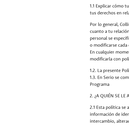
1.1 Explicar cómo t
tus derechos en rel
Por lo general, Col
cuanto a tu relació
personal se especif
o modificarse cada 
En cualquier momen
modificarla con polí
1.2. La presente Pol
1.3. En Serio se co
Programa
2. ¿A QUIÉN SE LE 
2.1 Esta política s
información de ident
intercambio, altera