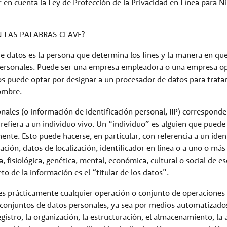
 en cuenta la Ley de Protección de la Privacidad en Línea para N
N LAS PALABRAS CLAVE?
 de datos es la persona que determina los fines y la manera en qu
 personales. Puede ser una empresa empleadora o una empresa o
s puede optar por designar a un procesador de datos para tratar
ombre.
onales (o información de identificación personal, IIP) corresponde
refiera a un individuo vivo. Un “individuo” es alguien que puede 
mente. Esto puede hacerse, en particular, con referencia a un ide
ción, datos de localización, identificador en línea o a uno o más
ca, fisiológica, genética, mental, económica, cultural o social de e
o de la información es el “titular de los datos”.
 es prácticamente cualquier operación o conjunto de operaciones 
 conjuntos de datos personales, ya sea por medios automatizado
registro, la organización, la estructuración, el almacenamiento, la