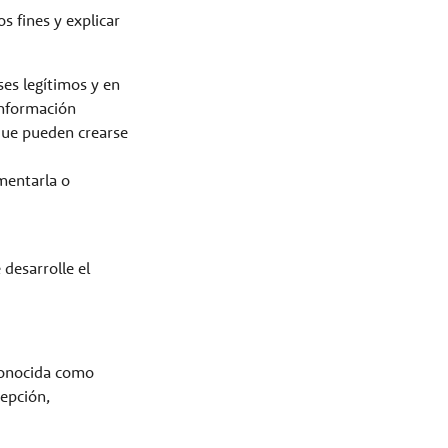
s fines y explicar
ses legítimos y en
información
 que pueden crearse
mentarla o
desarrolle el
 conocida como
cepción,