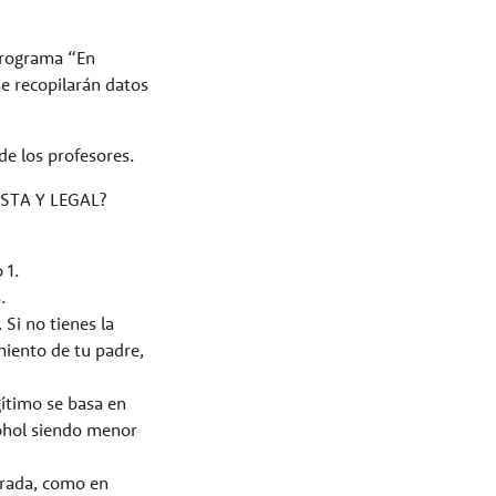
 programa “En
se recopilarán datos
de los profesores.
STA Y LEGAL?
 1.
.
Si no tienes la
miento de tu padre,
gítimo se basa en
cohol siendo menor
urada, como en