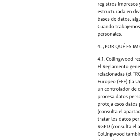
registros impresos
estructurada en div
bases de datos, alg
Cuando trabajemos 
personales.
4. ¿POR QUÉ ES I
4.1. Collingwood re
El Reglamento gener
relacionadas (el “R
Europeo (EEE) (la U
un controlador de 
procesa datos pers
proteja esos datos 
(consulta el aparta
tratar los datos pe
RGPD (consulta el 
Collingwood también