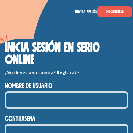
Saltar al contenido principal
EN SERIO
Inscribirse
Iniciar sesión
Inicia sesión En Serio
Online
¿No tienes una cuenta?
Regístrate
Nombre de usuario
Contraseña